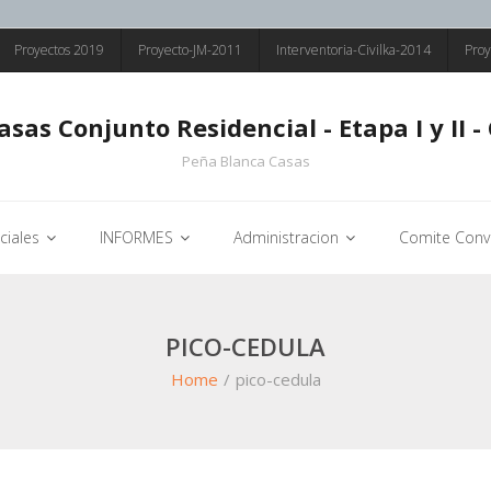
Proyectos 2019
Proyecto-JM-2011
Interventoria-Civilka-2014
Proy
sas Conjunto Residencial - Etapa I y II - 
Peña Blanca Casas
ciales
INFORMES
Administracion
Comite Convi
PICO-CEDULA
Home
/
pico-cedula