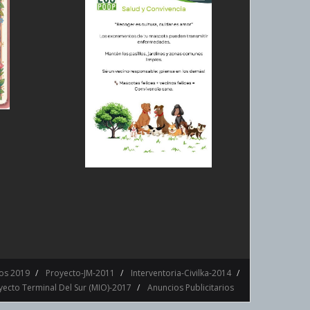
os 2019
Proyecto-JM-2011
Interventoria-Civilka-2014
yecto Terminal Del Sur (MIO)-2017
Anuncios Publicitarios